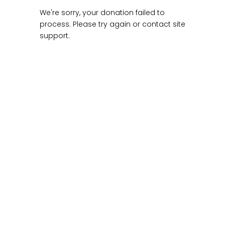
Home
Donation Failed
We're sorry, your donation failed to
process. Please try again or contact site
support.