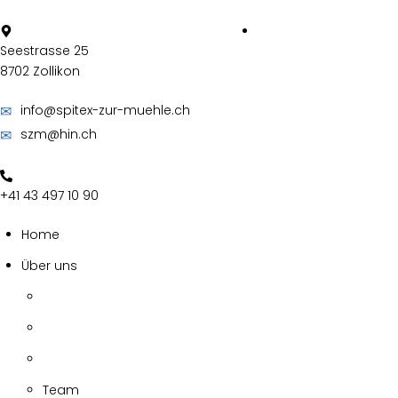
Skip
to
content
Seestrasse 25
8702 Zollikon
✉
info@spitex-zur-muehle.ch
✉
szm@hin.ch
+41 43 497 10 90
Home
Über uns
Team