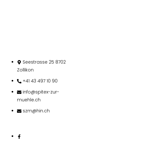
Citizen
Home
Kontakt
Seestrasse 25 8702
Zollikon
+41 43 497 10 90
info@spitex-zur-
muehle.ch
szm@hin.ch
Follow Us