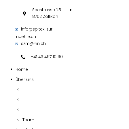
Seestrasse 25
8702 Zollikon
✉
info@spitex-zur-
muehle.ch
✉
szm@hin.ch
+41 43 497 10 90
Home
Über uns
Team