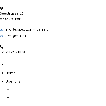
Skip
to
content
Seestrasse 25
8702 Zollikon
✉
info@spitex-zur-muehle.ch
✉
szm@hin.ch
+41 43 497 10 90
Home
Über uns